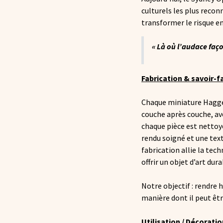
culturels les plus recon
transformer le risque en
« Là où l’audace faço
Fabrication & savoir-f
Chaque miniature Hagge
couche après couche, ave
chaque pièce est nettoyé
rendu soigné et une tex
fabrication allie la tec
offrir un objet d’art dur
Notre objectif : rendre
manière dont il peut êtr
Utilisation / Décoratio