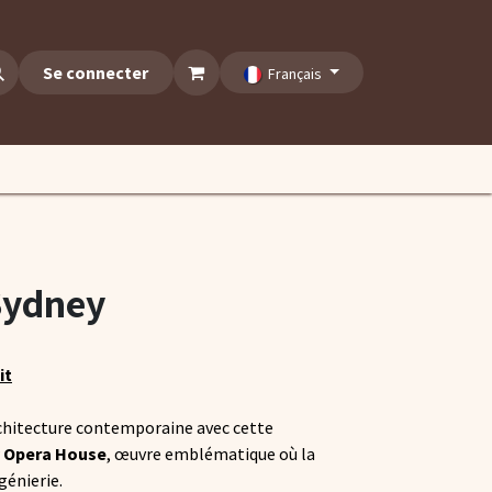
Se connecter
Français
Sydney
it
chitecture contemporaine avec cette
 Opera House
, œuvre emblématique où la
génierie.