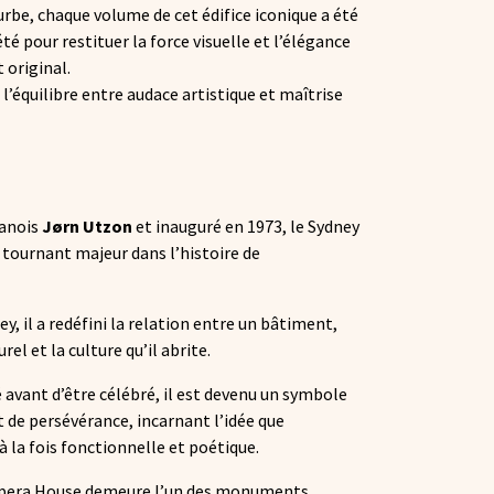
rbe, chaque volume de cet édifice iconique a été
 pour restituer la force visuelle et l’élégance
original.
l’équilibre entre audace artistique et maîtrise
danois
Jørn Utzon
et inauguré en 1973, le Sydney
tournant majeur dans l’histoire de
ey, il a redéfini la relation entre un bâtiment,
l et la culture qu’il abrite.
vant d’être célébré, il est devenu un symbole
et de persévérance, incarnant l’idée que
à la fois fonctionnelle et poétique.
 Opera House demeure l’un des monuments