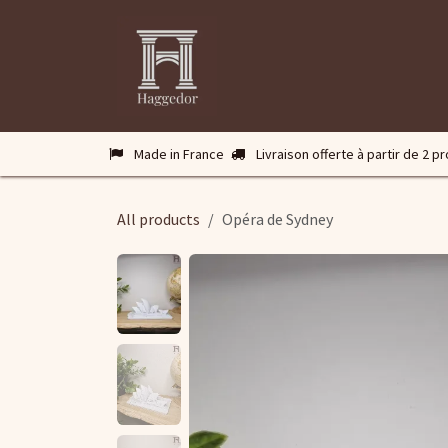
Se rendre au contenu
Accueil
A propos
Boutiqu
Made in France
Livraison offerte à partir de 2 p
All products
Opéra de Sydney